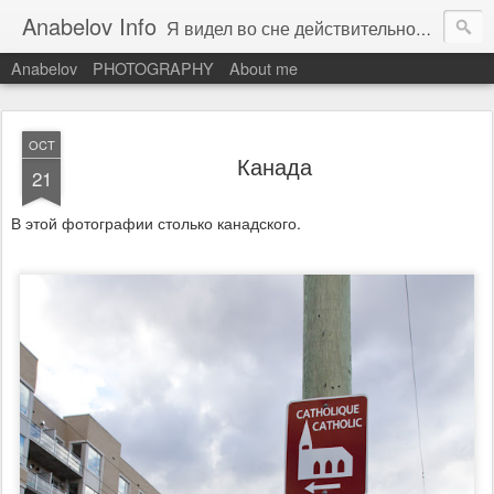
Anabelov Info
Я видел во сне действительность. С каким же облегчением я проснулся!
Anabelov
PHOTOGRAPHY
About me
OCT
Канада
21
В этой фотографии столько канадского.