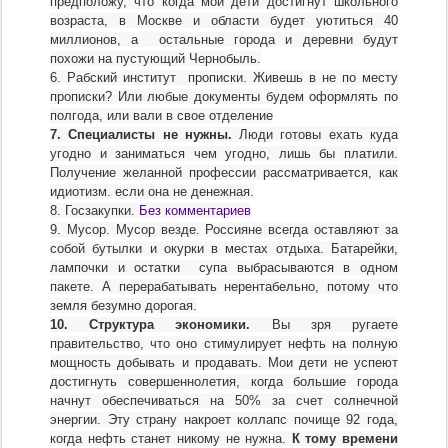
предположу, что когда мои дети достигнут школьного
возраста, в Москве и области будет уютиться 40
миллионов, а остальные города и деревни будут
похожи на пустующий Чернобыль.
6. Рабский институт прописки.
Живешь в не по месту
прописки? Или любые документы будем оформлять по
полгода, или вали в свое отделение
7. Специалисты не нужны.
Люди готовы ехать куда
угодно и заниматься чем угодно, лишь бы платили.
Получение желанной профессии рассматривается, как
идиотизм. если она не денежная.
Без комментариев
8. Госзакупки.
9. Мусор.
Мусор везде. Россияне всегда оставляют за
собой бутылки и окурки в местах отдыха. Батарейки,
лампочки и остатки супа выбрасываются в одном
пакете. А перерабатывать нерентабельно, потому что
земля безумно дорогая.
10. Структура экономики.
Вы зря ругаете
правительство, что оно стимулирует нефть на полную
мощность добывать и продавать. Мои дети не успеют
достигнуть совершеннолетия, когда большие города
начнут обеспечиваться на 50% за счет солнечной
энергии. Эту страну накроет коллапс почище 92 года,
когда нефть станет никому не нужна.
К тому времени