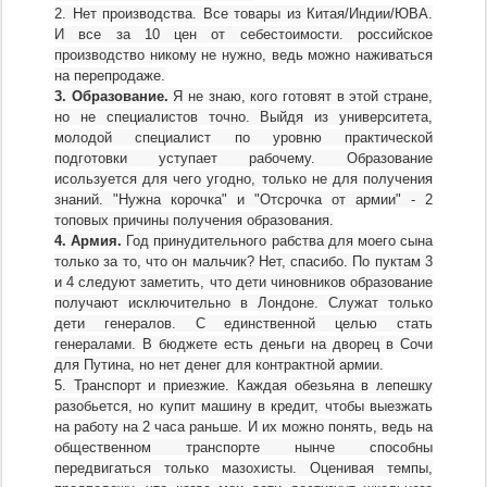
2. Нет производства.
Все товары из Китая/Индии/ЮВА.
И все за 10 цен от себестоимости. российское
производство никому не нужно, ведь можно наживаться
на перепродаже.
3. Образование.
Я не знаю, кого готовят в этой стране,
но не специалистов точно. Выйдя из университета,
молодой специалист по уровню практической
подготовки уступает рабочему. Образование
исользуется для чего угодно, только не для получения
знаний. "Нужна корочка" и "Отсрочка от армии" - 2
топовых причины получения образования.
4. Армия.
Год принудительного рабства для моего сына
только за то, что он мальчик? Нет, спасибо.
По пуктам 3
и 4 следуют заметить, что дети чиновников образование
получают исключительно в Лондоне. Служат только
дети генералов. С единственной целью стать
генералами. В бюджете есть деньги на дворец в Сочи
для Путина, но нет денег для контрактной армии.
5. Транспорт и приезжие.
Каждая обезьяна в лепешку
разобьется, но купит машину в кредит, чтобы выезжать
на работу на 2 часа раньше. И их можно понять, ведь на
общественном транспорте нынче способны
передвигаться только мазохисты. Оценивая темпы,