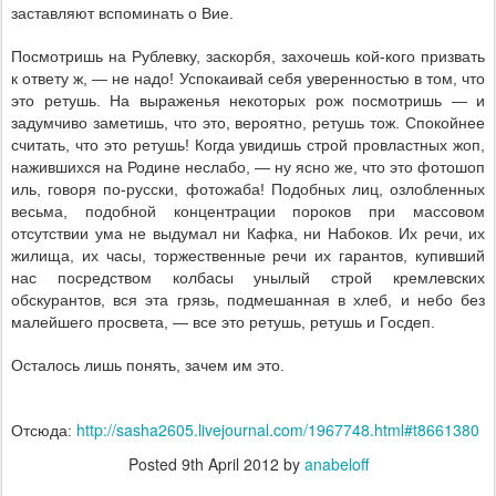
заставляют вспоминать о Вие.
Посмотришь на Рублевку, заскорбя, захочешь кой-кого призвать
к ответу ж, — не надо! Успокаивай себя уверенностью в том, что
это ретушь. На выраженья некоторых рож посмотришь — и
задумчиво заметишь, что это, вероятно, ретушь тож. Спокойнее
считать, что это ретушь! Когда увидишь строй провластных жоп,
нажившихся на Родине неслабо, — ну ясно же, что это фотошоп
иль, говоря по-русски, фотожаба! Подобных лиц, озлобленных
весьма, подобной концентрации пороков при массовом
отсутствии ума не выдумал ни Кафка, ни Набоков. Их речи, их
жилища, их часы, торжественные речи их гарантов, купивший
нас посредством колбасы унылый строй кремлевских
обскурантов, вся эта грязь, подмешанная в хлеб, и небо без
малейшего просвета, — все это ретушь, ретушь и Госдеп.
Осталось лишь понять, зачем им это.
http://sasha2605.livejournal.com/1967748.html#t8661380
Отсюда:
Posted
9th April 2012
by
anabeloff