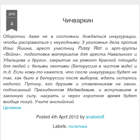
APR
Чичваркин
4
Оборотни даже не в состоянии дождаться инаугурации,
чтобы расправиться с неугодными: 3 уголовных дела против
Ильи Яшина, арест участниц Pussy Riot и арт-группы
«Война», подготовка материалов для ареста Навального и
Удальцова и других, закрытие на ремонт Красной площади
для людей с белыми лентами (Белоруссия в чистом виде) и
т.д. Если кому-то кажется, что после инаугурации будет не
так, как было в Белоруссии после выборов, ждать осталось
недолго. Путину, его друзьям и ставленникам на закон,
подписанный Президентом Медведевым, и вступившем в
законную силу, насрать и через короткое время будет
вообще похуй. Учите английский.
Целиком
Posted
4th April 2012
by
anabeloff
Labels:
политика