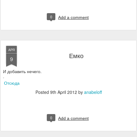
0
Add a comment
APR
Емко
9
И добавить нечего.
Отсюда
Posted
9th April 2012
by
anabeloff
0
Add a comment