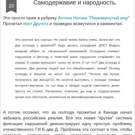
Самодержавие и народность.
20
Это просто прям в рубрику
Антона Носика "Перевернутый мир"
Прочитал
пост Другого
и праведно возмутился в камментах:
Это конечно все хорошо. Но такой пилёж бабла опять. Зачем вот эти
два оглоеда с машиной? Куда делись сотрудники ДПС? Выдать
каждому айфон со специальной апликашкой. Сотрудник снимает
нарушение и фоточку и пометкой какое нарушение отправляет на
сервак. А сервак присылает талон по почте. А тут что? Два оглоеда в
машине. Два десятка людей все это обрабатывают, зачем? Почему
оглоеды в машине не могут это сделать? "Хотели как лучше,
получилось как всегда"(С) Не хочется выступать с позиции типовых
интернет-ворчунов, но тут ведь и правда задача сэкономить денег
просто не стояла. Распилили, откатили, да еще и трудоустроили
целую кучу оболтусов, заниматься не квалифицированным трудом.
А потом осознал, что за полгода прожитых в Канаде начал
забывать российские реалии. Вся эта новая "крутая" система
фиксации нарушений демонстрирует одну простую проблему
отечественного ГИ Б два Д. Проблема эта состоит в том, чтобы
заставить сотрудника этого ведомства выполнять свои