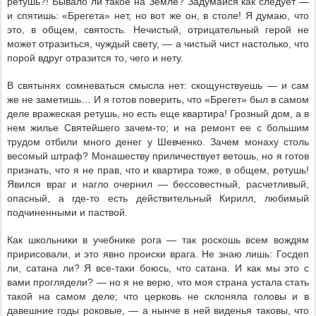
ретушь?! Бывало ли такое на Земле? Задумайся как следует —
и спятишь: «Брегета» нет, но вот же он, в столе! Я думаю, что
это, в общем, святость. Нечистый, отрицательный герой не
может отразиться, чуждый свету, — а чистый чист настолько, что
порой вдруг отразится то, чего и нету.
В святынях сомневаться смысла нет: скощунствуешь — и сам
же не заметишь… И я готов поверить, что «Брегет» был в самом
деле вражеская ретушь, но есть еще квартира! Грозный дом, а в
нем жилье Святейшего зачем-то; и на ремонт ее с большим
трудом отбили много денег у Шевченко. Зачем монаху столь
весомый штраф? Монашеству приличествует ветошь, но я готов
признать, что я не прав, что и квартира тоже, в общем, ретушь!
Явился враг и нагло очернил — бессовестный, расчетливый,
опасный, а где-то есть действительный Кирилл, любимый
подчиненными и паствой.
Как школьники в учебнике рога — так роскошь всем вождям
пририсовали, и это явно происки врага. Не знаю лишь: Госдеп
ли, сатана ли? Я все-таки боюсь, что сатана. И как мы это с
вами проглядели? — но я не верю, что моя страна устала стать
такой на самом деле; что церковь не склоняла головы и в
давешние годы роковые, — а нынче в ней виденья таковы, что