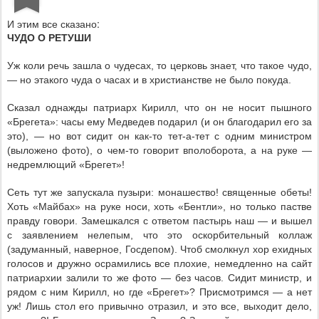
И этим все сказано:
ЧУДО О РЕТУШИ
Уж коли речь зашла о чудесах, то церковь знает, что такое чудо,
— но этакого чуда о часах и в христианстве не было покуда.
Сказал однажды патриарх Кирилл, что он не носит пышного
«Брегета»: часы ему Медведев подарил (и он благодарил его за
это), — но вот сидит он как-то тет-а-тет с одним министром
(выложено фото), о чем-то говорит вполоборота, а на руке —
недремлющий «Брегет»!
Сеть тут же запускала пузыри: монашество! священные обеты!
Хоть «Майбах» на руке носи, хоть «Бентли», но только пастве
правду говори. Замешкался с ответом пастырь наш — и вышел
с заявлением нелепым, что это оскорбительный коллаж
(задуманный, наверное, Госдепом). Чтоб смолкнул хор ехидных
голосов и дружно осрамились все плохие, немедленно на сайт
патриархии залили то же фото — без часов. Сидит министр, и
рядом с ним Кирилл, но где «Брегет»? Присмотримся — а нет
уж! Лишь стол его привычно отразил, и это все, выходит дело,