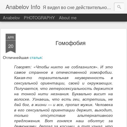
Anabelov Info
Я видел во сне действительность. С каким же облегчением я проснулся!
Anabelov
PHOTOGRAPHY
About me
APR
Гомофобия
20
Отличнейшая
статья
:
Говорят: «Чтобы никто не соблазнился». И это
самое странное в отечественной гомофобии.
Какая-то поразительная неуверенность в
сексуальной ориентации, своей и окружающих.
Полу­чается, что гетеросексуальность держит­ся
на тонкой нити незнания. Буквально висит на
волоске. Узнаешь, что есть геи, встретишь, не
дай бог, в жизни — и все, пропал мужик. Человека
в его сексуальной ориентации держит, выходит,
толь­ко отсутствие альтернативного
предложения. Вот гонялся наш оболтус за
девчонками, дергал за косички, а тут узнал, что