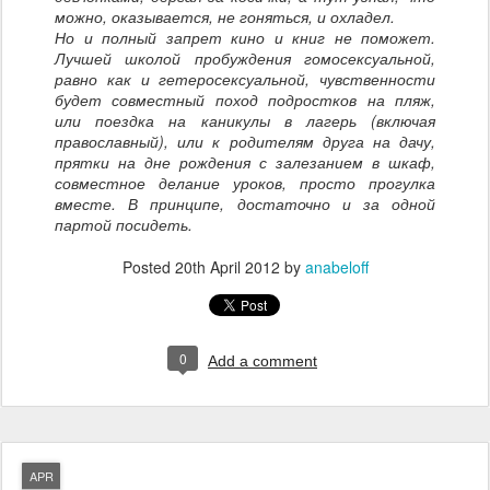
можно, оказывается, не гоняться, и охладел.
Но и полный запрет кино и книг не по­может.
Лучшей школой пробуждения гомосексуальной,
равно как и гетеросек­суальной, чувственности
будет совместный поход подростков на пляж,
или поездка на каникулы в лагерь (включая
православный), или к родителям друга на дачу,
прятки на дне рождения с залезанием в шкаф,
совместное делание уроков, просто прогулка
вместе. В принципе, до­статочно и за одной
партой посидеть.
Posted
20th April 2012
by
anabeloff
0
Add a comment
APR