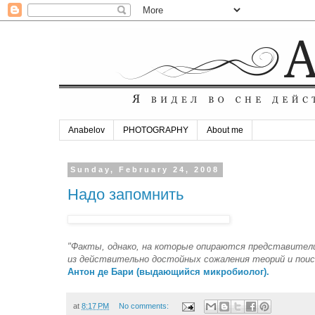
Anabelov
PHOTOGRAPHY
About me
Sunday, February 24, 2008
Надо запомнить
"Факты, однако, на которые опираются представители
из действительно достойных сожаления теорий и поиск
Антон де Бари (выдающийся микробиолог).
at
8:17 PM
No comments: