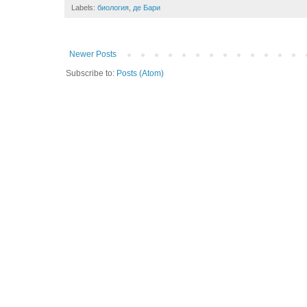
Labels:
биология
,
де Бари
Newer Posts
Subscribe to:
Posts (Atom)