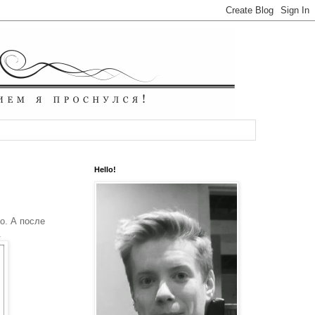
Hello!
о. А после
.