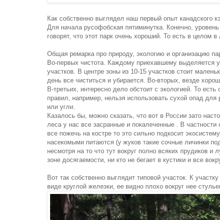
Как собственно выглядел наш первый опыт канадского к
Для начала русофобская пятиминутка. Конечно, уровень
говорят, что этот парк очень хороший. То есть в целом в
Общая ремарка про природу, экологию и организацию па
Во-первых чистота. Каждому приехавшему выделяется уч
участков. В центре зоны из 10-15 участков стоит мален
день все чиститься и убирается. Во-вторых, везде хорош
В-третьих, интересно дело обстоит с экологией. То есть
правил, например, нельзя использовать сухой опад для
или угли.
Казалось бы, можно сказать, что вот в России зато наст
леса у нас все засранные и покалеченные . В частности
все пожечь на костре то это сильно подкосит экосистему
насекомыми питаются (у жуков такие сочные личинки под
несмотря на то что тут вокруг полно всяких прудиков и 
зоне досягаемости, ни кто не бегает в кустики и все вок
Вот так собственно выглядит типовой участок. К участку 
виде круглой железки, ее видно плохо вокруг нее стулье