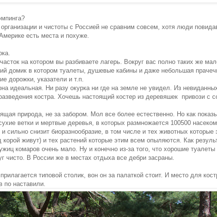
эмпинга?
 организации и чистоты с Россией не сравним совсем, хотя люди повид
 Америке есть места и похуже.
рка.
асток на котором вы разбиваете лагерь. Вокруг вас полно таких же мал
ький домик в котором туалеты, душевые кабины и даже небольшая праче
ие дорожки, указатели и т.п.
 она идеальная. Ни разу окурка ни где на земле не увидел. Из невиданны
 разведения костра. Хочешь настоящий костер из деревяшек привози с с
оящая природа, не за забором. Мол все более естественно. Но как показ
 сухие ветки и мертвые деревья, в которых размножается 100500 насеком
 и сильно снизит биоразнообразие, в том числе и тех животных которые
 корой живут) и тех растений которые этим всем опыляются. Как результ
лужиц комаров очень мало. Ну и конечно из-за того, что хорошие туалеты
руг чисто. В России же в местах отдыха все дебри засраны.
прилагается типовой столик, вон он за палаткой стоит. И место для кост
в по наставили.