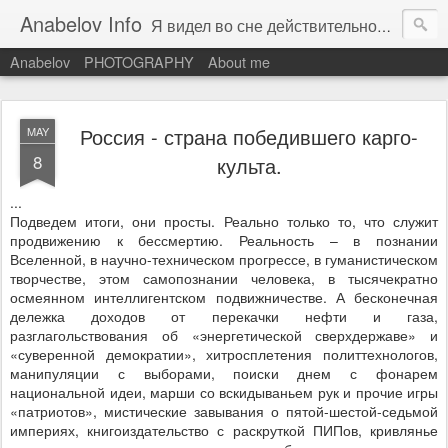
Anabelov Info
Я видел во сне действительность. С каким же облегчением я проснулся!
Anabelov
PHOTOGRAPHY
About me
Россия - страна победившего карго-
MAY
8
культа.
...
Подведем итоги, они просты. Реально только то, что служит
продвижению к бессмертию. Реальность – в познании
Вселенной, в научно-техническом прогрессе, в гуманистическом
творчестве, этом самопознании человека, в тысячекратно
осмеянном интеллигентском подвижничестве. А бесконечная
дележка доходов от перекачки нефти и газа,
разглагольствования об «энергетической сверхдержаве» и
«суверенной демократии», хитросплетения политтехнологов,
манипуляции с выборами, поиски днем с фонарем
национальной идеи, марши со вскидываньем рук и прочие игры
«патриотов», мистические завывания о пятой-шестой-седьмой
империях, книгоиздательство с раскруткой ПИПов, кривлянье