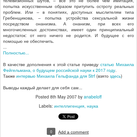
телевизионных шутов, – все это не более чем имитация,
попытка искусственным образом притупить остроту реальных
проблем. Или – в понятиях, доступных мыслителям типа
Гребенщикова, – попытка устройства сексуальной жизни
посредством онанизма. А онанизм, при всех его
многочисленных достоинствах, имеет один принципиальный
недостаток: от него ничего не родится. И будущее с его
помощью не обеспечить.
...
Полностью...
В качестве дополнения к этой статье приведу
статью Михаила
Фейгельмана, о будущем российской науки к 2017 году
.
Также
интервью Михаила Гельфанда для Strf
(взято
здесь
)
Выводы каждый делает для себя сам...
Posted
8th May 2007
by
anabeloff
Labels:
интеллигенция
наука
0
Add a comment