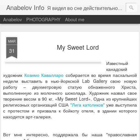
Anabelov Info
Я видел во сне действительность. С каким же облегчением я проснулся!
Anabelov
PHOTOGRAPHY
About me
MAR
My Sweet Lord
31
Известный
канадский
художник
Козимо Кавалларо
собирается во время пасхальной
недели выставить в нью-йоркской Lab Gallery свою новую
работу – двухметровую статую обнаженного Христа,
выполненную из молочного шоколада. Художник назвал свое
творение весом в 90 кг. «My Sweet Lord». Одна из крупнейших
религиозных организаций США
"Лига католиков"
уже выступила
с протестом и призвала к бойкоту отеля, в здании которого
находится арт-галерея.
Вот мне интересно, поддержала бы наша "православная