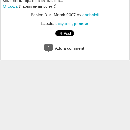
молодежь" братьев католиков...
Отсюда
И комменты рулят:)
Posted
31st March 2007
by
anabeloff
Labels:
искуство
религия
0
Add a comment