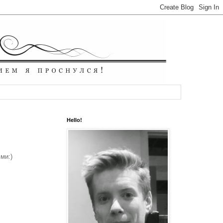
Hello!
ми:)