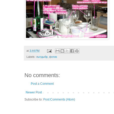
at
3:44 PM
Labels:
лытдыбр
,
фотик
No comments:
Post a Comment
Newer Post
Subscribe to:
Post Comments (Atom)